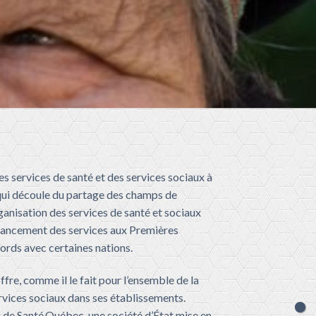
 services de santé et des services sociaux à
s qui découle du partage des champs de
ganisation des services de santé et sociaux
financement des services aux Premières
cords avec certaines nations.
fre, comme il le fait pour l’ensemble de la
ervices sociaux dans ses établissements.
n de Santé
Québec, une société d
’
État mise en