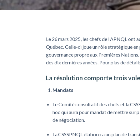
Le 26
mars
2025, les chefs de l
’
APNQL ont ad
Québec.
Celle-ci
joue un rôle stratégique en 
gouvernance
propre
aux Premières
Nations.
des
dix
dernières années. Pour
plus de détail
L
a résolution
comporte
trois vol
Mandats
Le Comité consultatif des chefs et la CS
hoc qui aura pour mandat de mettre sur p
de négociation.
La CSSSPNQL élaborera un plan de transit