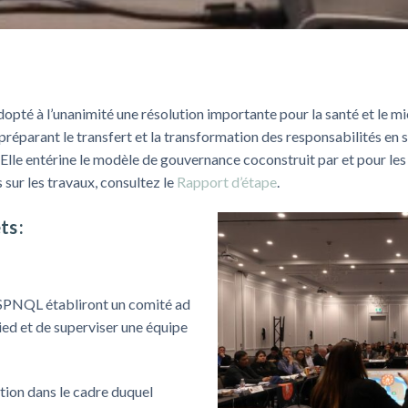
opté à l
’
unanimité une résolution importante pour la santé et le m
préparant le transfert et la transformation des responsabilités en 
 Elle entérine le modèle de gouvernance coconstruit
par et pour
le
s sur les travaux,
consulte
z
le
Rapport d
’
étape
.
ets
:
SSPNQL établiront un comité ad
ied et de superviser une équipe
ion dans le cadre duquel