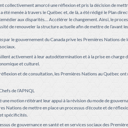
 collectivement amorcé une réflexion et pris la décision de mettre 
a été menée à travers le Québec et, de là, a été rédigé le Plan direc
édier aux disparités… Accélérer le changement. Ainsi, le proce
sité de renouveler la structure actuelle afin de mettre de l’avant l
ns
par le gouvernement du Canada prive les Premières Nations de l
 sociaux.
illent activement à leur autodétermination et à la prise en charge d
nomique et culturel.
de réflexion et de consultation, les Premières Nations au Québec ont
s Chefs de l’APNQL
é une motion réitérant leur appui à la révision du mode de gouvern
res Nations de mettre en place un processus d’écoute et de réflexi
t spécificités.
ocessus de gouvernance en santé et en services sociaux des Premiè