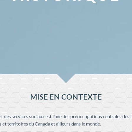
MISE EN CONTEXTE
t des services sociaux est l’une des préoccupations centrales des
 et territoires du Canada et ailleurs dans le monde.