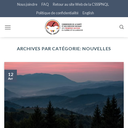
Skip
Nous joindre
FAQ
Retour au site Web de la CSSSPNQL
to
Politique de confidentialité
English
content
ARCHIVES PAR CATÉGORIE:
NOUVELLES
12
Avr